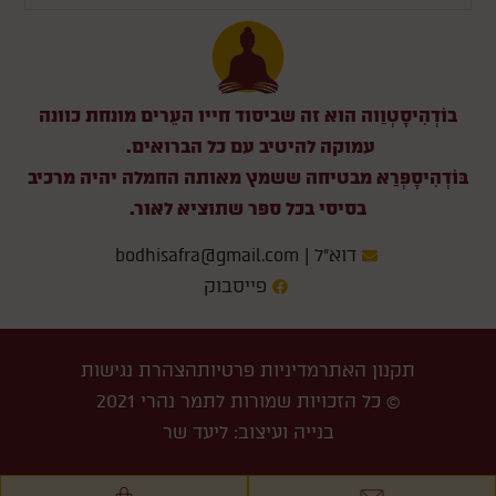
בוֹדְהִיסָטְוַוה הוא זה שביסוד חייו העֵרים מונחת כוונה
עמוקה להיטיב עם כל הברואים.
בּוֹדְהִיסָפְרַא מבטיחה ששמץ מאותה החמלה יהיה מרכיב
בסיסי בכל ספר שתוציא לאור.
דוא״ל | bodhisafra@gmail.com
פייסבוק
תקנון האתר
מדיניות פרטיות
הצהרת נגישות
© כל הזכויות שמורות לתמר נהרי 2021
בנייה ועיצוב: ליעד שר