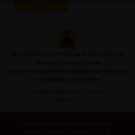
להצטרף
בוֹדְהִיסָטְוַוה הוא זה שביסוד חייו העֵרים מונחת כוונה
עמוקה להיטיב עם כל הברואים.
בּוֹדְהִיסָפְרַא מבטיחה ששמץ מאותה החמלה יהיה מרכיב
בסיסי בכל ספר שתוציא לאור.
דוא״ל | bodhisafra@gmail.com
פייסבוק
תקנון האתר
מדיניות פרטיות
הצהרת נגישות
© כל הזכויות שמורות לתמר נהרי 2021