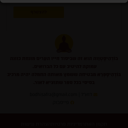
להצטרף
בוֹדְהִיסָטְוַוה הוא זה שביסוד חייו העֵרים מונחת כוונה
עמוקה להיטיב עם כל הברואים.
בּוֹדְהִיסָפְרַא מבטיחה ששמץ מאותה החמלה יהיה מרכיב
בסיסי בכל ספר שתוציא לאור.
דוא״ל | bodhisafra@gmail.com
פייסבוק
תקנון האתר
מדיניות פרטיות
הצהרת נגישות